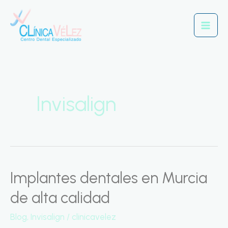
Ir
Mai
al
Men
contenido
Invisalign
Implantes dentales en Murcia
Implantes
dentales
de alta calidad
en
Blog
,
Invisalign
/
clinicavelez
Murcia