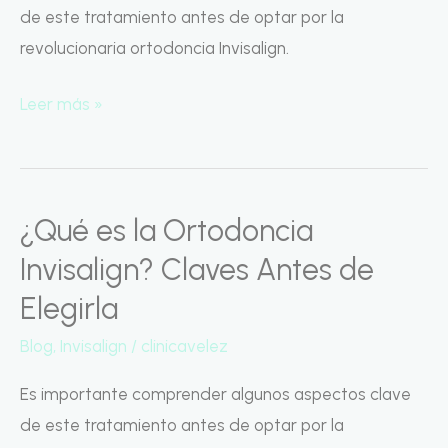
Invisible
de este tratamiento antes de optar por la
que
revolucionaria ortodoncia Invisalign.
Crece
Contigo
Leer más »
¿Qué es la Ortodoncia
¿Qué
es
Invisalign? Claves Antes de
la
Elegirla
Ortodoncia
Blog
,
Invisalign
/
clinicavelez
Invisalign?
Claves
Es importante comprender algunos aspectos clave
Antes
de este tratamiento antes de optar por la
de