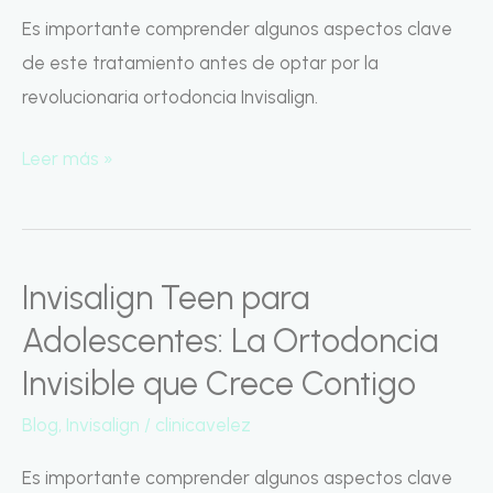
de
Es importante comprender algunos aspectos clave
alta
de este tratamiento antes de optar por la
calidad
revolucionaria ortodoncia Invisalign.
Leer más »
Invisalign Teen para
Invisalign
Teen
Adolescentes: La Ortodoncia
para
Invisible que Crece Contigo
Adolescentes:
Blog
,
Invisalign
/
clinicavelez
La
Ortodoncia
Es importante comprender algunos aspectos clave