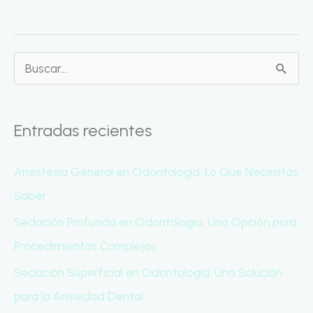
B
u
s
Entradas recientes
c
a
Anestesia General en Odontología: Lo Que Necesitas
r
Saber
p
Sedación Profunda en Odontología: Una Opción para
o
Procedimientos Complejos
r
Sedación Superficial en Odontología: Una Solución
:
para la Ansiedad Dental