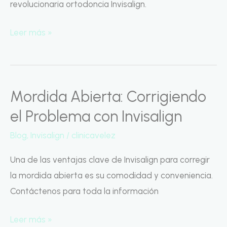
revolucionaria ortodoncia Invisalign.
Elegirla
Leer más »
Mordida Abierta: Corrigiendo
Mordida
Abierta:
el Problema con Invisalign
Corrigiendo
Blog
,
Invisalign
/
clinicavelez
el
Problema
Una de las ventajas clave de Invisalign para corregir
con
la mordida abierta es su comodidad y conveniencia.
Invisalign
Contáctenos para toda la información
Leer más »