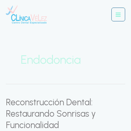
Ir
Mai
al
Men
contenido
Endodoncia
Reconstrucción Dental:
Reconstrucción
Dental:
Restaurando Sonrisas y
Restaurando
Funcionalidad
Sonrisas