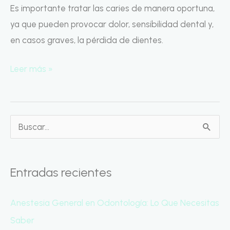
Cómo
Es importante tratar las caries de manera oportuna,
Prevenir
ya que pueden provocar dolor, sensibilidad dental y,
y
en casos graves, la pérdida de dientes.
Tratar
la
Leer más »
Enfermedad
Dental
B
u
s
Entradas recientes
c
a
Anestesia General en Odontología: Lo Que Necesitas
r
Saber