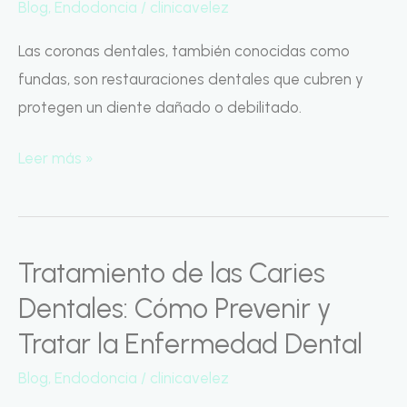
Blog
,
Endodoncia
/
clinicavelez
Protección
para
Las coronas dentales, también conocidas como
tu
fundas, son restauraciones dentales que cubren y
Sonrisa
protegen un diente dañado o debilitado.
Leer más »
Tratamiento de las Caries
Tratamiento
de
Dentales: Cómo Prevenir y
las
Tratar la Enfermedad Dental
Caries
Blog
,
Endodoncia
/
clinicavelez
Dentales: