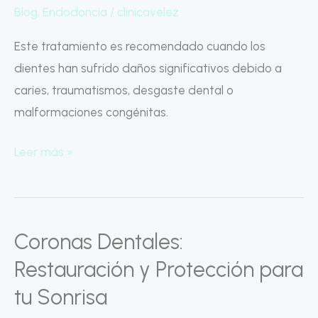
Blog
,
Endodoncia
/
clinicavelez
y
Funcionalidad
Este tratamiento es recomendado cuando los
dientes han sufrido daños significativos debido a
caries, traumatismos, desgaste dental o
malformaciones congénitas.
Leer más »
Coronas Dentales:
Coronas
Dentales:
Restauración y Protección para
Restauración
tu Sonrisa
y