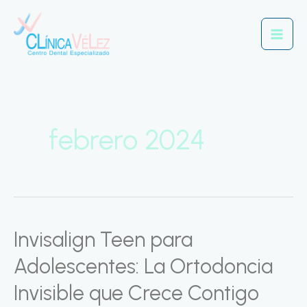
Ir
Mai
al
Men
contenido
febrero 2024
Invisalign Teen para
Invisalign
Teen
Adolescentes: La Ortodoncia
para
Invisible que Crece Contigo
Adolescentes: