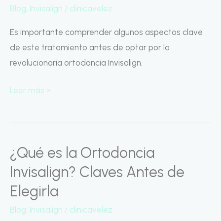
Blog
,
Invisalign
/
clinicavelez
La
Ortodoncia
Es importante comprender algunos aspectos clave
Invisible
de este tratamiento antes de optar por la
que
revolucionaria ortodoncia Invisalign.
Crece
Contigo
Leer más »
¿Qué es la Ortodoncia
¿Qué
es
Invisalign? Claves Antes de
la
Elegirla
Ortodoncia
Blog
,
Invisalign
/
clinicavelez
Invisalign?