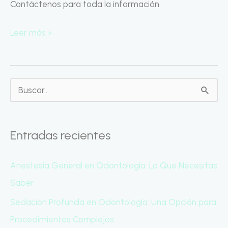
Invisalign
Contáctenos para toda la información
Leer más »
B
u
s
Entradas recientes
c
a
Anestesia General en Odontología: Lo Que Necesitas
r
Saber
p
Sedación Profunda en Odontología: Una Opción para
o
Procedimientos Complejos