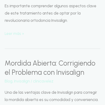
Claves
Es importante comprender algunos aspectos clave
Antes
de este tratamiento antes de optar por la
de
revolucionaria ortodoncia Invisalign.
Elegirla
Leer más »
Mordida Abierta: Corrigiendo
Mordida
Abierta:
el Problema con Invisalign
Corrigiendo
Blog
,
Invisalign
/
clinicavelez
el
Problema
Una de las ventajas clave de Invisalign para corregir
con
la mordida abierta es su comodidad y conveniencia.