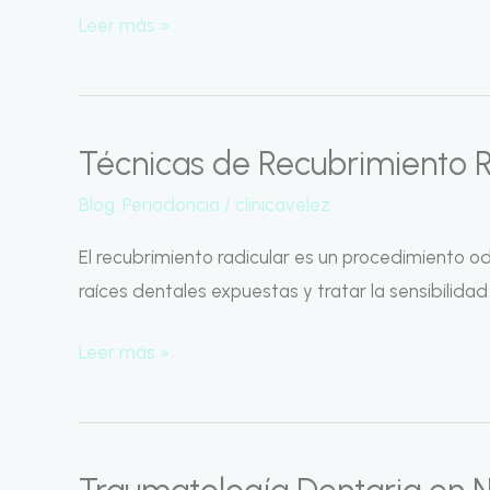
Leer más »
Técnicas de Recubrimiento R
Técnicas
de
Blog
,
Periodoncia
/
clinicavelez
Recubrimiento
El recubrimiento radicular es un procedimiento o
Radicular
raíces dentales expuestas y tratar la sensibilidad
Leer más »
Traumatología