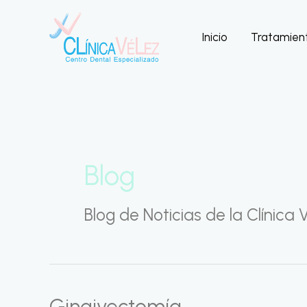
Ir
al
Inicio
Tratamien
contenido
Blog
Blog de Noticias de la Clínica 
Gingivectomía
Gingivectomía