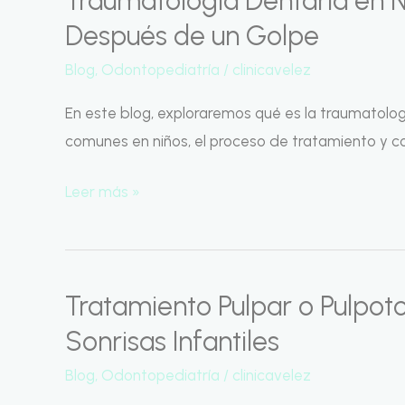
Traumatología Dentaria en N
Dentaria
Después de un Golpe
en
Blog
,
Odontopediatría
/
clinicavelez
Niños:
Cuidando
En este blog, exploraremos qué es la traumatolog
Sonrisas
comunes en niños, el proceso de tratamiento y c
Después
Leer más »
de
un
Golpe
Tratamiento Pulpar o Pulpot
Tratamiento
Pulpar
Sonrisas Infantiles
o
Blog
,
Odontopediatría
/
clinicavelez
Pulpotomía