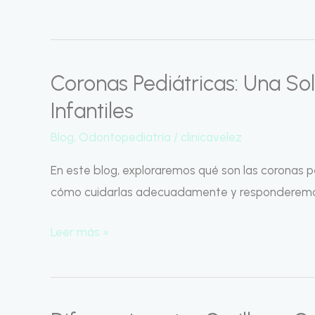
Coronas Pediátricas: Una So
Coronas
Pediátricas:
Infantiles
Una
Blog
,
Odontopediatría
/
clinicavelez
Solución
Duradera
En este blog, exploraremos qué son las coronas pe
para
cómo cuidarlas adecuadamente y responderemo
Sonrisas
Leer más »
Infantiles