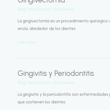
Blog
,
Periodoncia
/
clinicavelez
La gingivectomía es un procedimiento quirúrgico ut
encía, alrededor de los dientes.
Leer más »
Gingivitis y Periodontitis
Gingivitis
y
Blog
,
Periodoncia
/
clinicavelez
Periodontitis
La gingivitis y la periodontitis son enfermedades 
que sostienen los dientes.