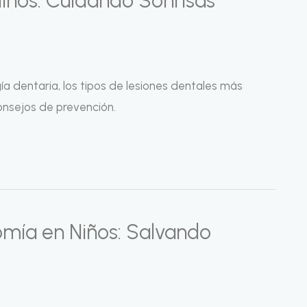
iños: Cuidando Sonrisas
ía dentaria, los tipos de lesiones dentales más
onsejos de prevención.
omía en Niños: Salvando