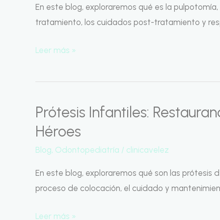
en
En este blog, exploraremos qué es la pulpotomía, 
Niños:
tratamiento, los cuidados post-tratamiento y r
Salvando
Leer más »
Sonrisas
Infantiles
Prótesis Infantiles: Restaur
Prótesis
Infantiles:
Héroes
Restaurando
Blog
,
Odontopediatría
/
clinicavelez
Sonrisas
en
En este blog, exploraremos qué son las prótesis den
Pequeños
proceso de colocación, el cuidado y mantenimie
Héroes
Leer más »