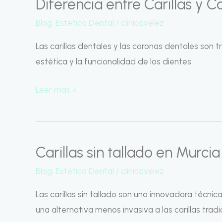
Diferencia entre Carillas y 
Diferencia
entre
Blog
,
Estética Dental
/
clinicavelez
Carillas
Las carillas dentales y las coronas dentales son 
y
estética y la funcionalidad de los dientes.
Coronas
Dentales
Leer más »
Carillas sin tallado en Murcia
Carillas
sin
Blog
,
Estética Dental
/
clinicavelez
tallado
Las carillas sin tallado son una innovadora técni
en
una alternativa menos invasiva a las carillas tradi
Murcia