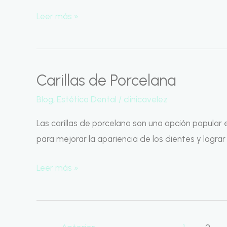
Leer más »
Carillas de Porcelana
Carillas
de
Blog
,
Estética Dental
/
clinicavelez
Porcelana
Las carillas de porcelana son una opción popular 
para mejorar la apariencia de los dientes y lograr
Leer más »